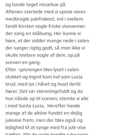
og havde taget nissehue på.
Aftenen startede med vi spiste vores 
medbragte julefrokost, ind i mellem 
fandt Kirsten nogle friske visevenner 
der sang en skålsang. Her kunne vi 
høre, at der sidder mange nede i salen 
der synger rigtig godt, så mon ikke vi 
skulle invitere nogle af dem, op på 
scenen en gang. 
Efter  spisningen blev lyset i salen 
slukket og Ingrid kom ind som Lucia 
brud, med lys i håret og hvad dertil 
hører. Det var stemningsfuldt og da 
hun nåede op til scenen, stemte vi alle 
i med Santa Lucia.  Herefter havde 
mange af de aktive fundet en dejlig 
julevise frem, men der blev også rig 
lejlighed til at synge med fra jule vise 
hæftet. Alle de gode kendte julesange 