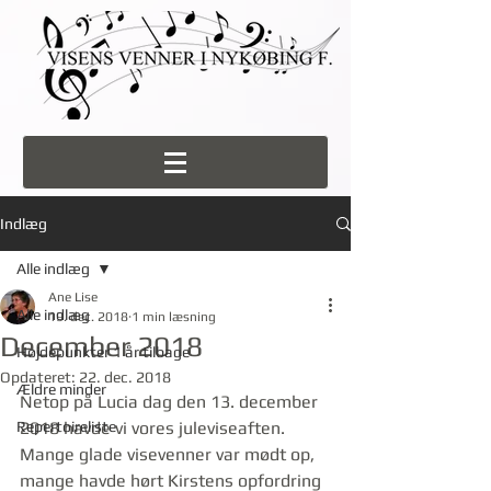
Indlæg
Alle indlæg
Ane Lise
Alle indlæg
19. dec. 2018
1 min læsning
December 2018
Højdepunkter 1 år tilbage
Opdateret:
22. dec. 2018
Ældre minder
Netop på Lucia dag den 13. december 
Repertoireliste
2018 havde vi vores juleviseaften. 
Mange glade visevenner var mødt op, 
mange havde hørt Kirstens opfordring 