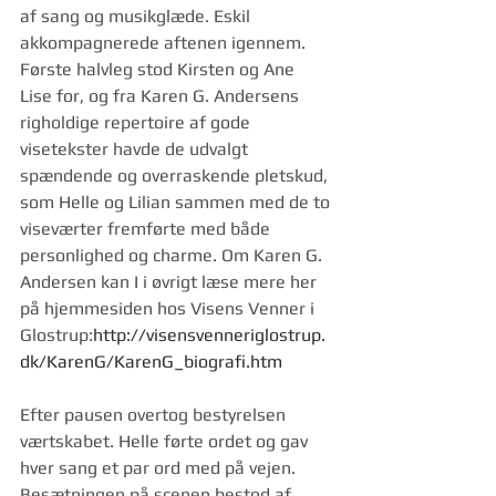
af sang og musikglæde. Eskil 
akkompagnerede aftenen igennem. 
Første halvleg stod Kirsten og Ane 
Lise for, og fra Karen G. Andersens 
righoldige repertoire af gode 
visetekster havde de udvalgt 
spændende og overraskende pletskud, 
som Helle og Lilian sammen med de to 
viseværter fremførte med både 
personlighed og charme. Om Karen G. 
Andersen kan I i øvrigt læse mere her 
på hjemmesiden hos Visens Venner i 
Glostrup:
http://visensvenneriglostrup.
dk/KarenG/KarenG_biografi.htm
Efter pausen overtog bestyrelsen 
værtskabet. Helle førte ordet og gav 
hver sang et par ord med på vejen. 
Besætningen på scenen bestod af 