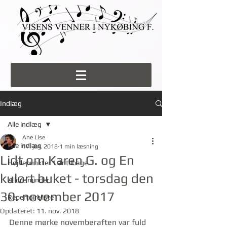
Indlæg
Alle indlæg
Ane Lise
Alle indlæg
17. jan. 2018
1 min læsning
Lidt om Karen G. og En
Højdepunkter 1 år tilbage
kulørt buket - torsdag den
Ældre minder
30. november 2017
Repertoireliste
Opdateret:
11. nov. 2018
Denne mørke novemberaften var fuld 